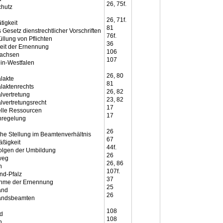
26, 75f.
chutz
26, 71f.
tigkeit
81
Gesetz dienstrechtlicher Vorschriften
76f.
üllung von Pflichten
36
keit der Ernennung
106
sachsen
107
in-Westfalen
26, 80
lakte
81
laktenrechts
26, 82
lvertretung
23, 82
lvertretungsrecht
17
lle Ressourcen
17
enregelung
26
che Stellung im Beamtenverhältnis
67
ßigkeit
44f.
olgen der Umbildung
26
weg
26, 86
n
107f.
nd-Pfalz
37
hme der Ernennung
25
and
26
andsbeamten
108
d
108
n