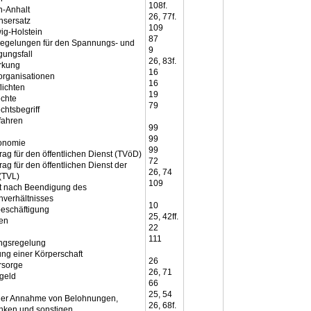
108f.
-Anhalt
26, 77f.
sersatz
109
ig-Holstein
87
egelungen für den Spannungs- und
9
gungsfall
26, 83f.
rkung
16
organisationen
16
lichten
19
echte
79
chtsbegriff
fahren
99
99
tonomie
99
trag für den öffentlichen Dienst (TVöD)
72
trag für den öffentlichen Dienst der
26, 74
(TVL)
109
it nach Beendigung des
verhältnisses
10
beschäftigung
25, 42ff.
en
22
111
ngsregelung
ng einer Körperschaft
26
rsorge
26, 71
geld
66
25, 54
der Annahme von Belohnungen,
26, 68f.
ken und sonstigen