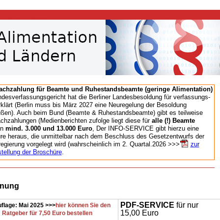
chzahlung für Beamte und Ruhestandsbeamte (geringe Alimentation)
desverfassungsgericht hat die Berliner Landesbesoldung für verfassungs-
rklärt (Berlin muss bis
März 2027 eine Neuregelung der Besoldung
eßen). Auch beim Bund (Beamte & Ruhestandsbeamte) gibt es teilweise
chzahlungen (Medienberichten zufolge liegt diese für
alle (!) Beamte
en
mind. 3.000 und 13.000 Euro
, Der INFO-SERVICE gibt hierzu eine
re heraus, die unmittelbar nach dem Beschluss des Gesetzentwurfs der
egierung vorgelegt wird (wahrscheinlich im 2. Quartal.2026 >>>
zur
stellung der Broschüre
.
nung
PDF-SERVICE
für nur
flage: Mai 2025 >>>
hier können Sie den
15,00 Euro
Ratgeber für 7,50 Euro bestellen