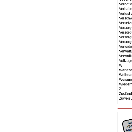
Verbot 
Verhalt
Verlust
Verschw
Versetz
Versorg
Versor
Versorg
Versorg
Verteidi
Verwalt
Verwalt
Vollzug
W
Warteze
Weihnac
Weisun
Wiederhe
Z
Zuständi
Zuweis