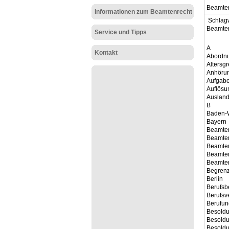
Beamten
Informationen zum Beamtenrecht
Schlagw
Beamten
Service und Tipps
A
Kontakt
Abordn
Altersg
Anhöru
Aufgab
Auflösu
Auslan
B
Baden-
Bayern
Beamte
Beamten
Beamten
Beamten
Beamten
Begrenz
Berlin
Berufs
Berufsv
Berufun
Besold
Besold
Besoldu