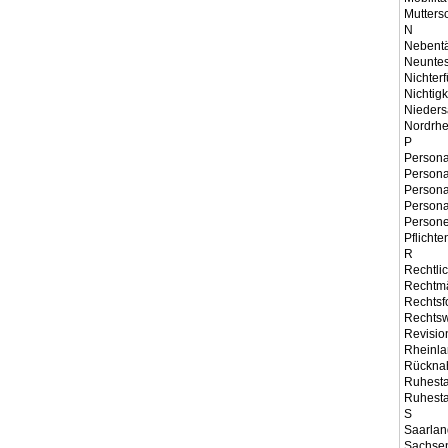
Mutters
N
Nebentä
Neuntes 
Nichterf
Nichtig
Nieder
Nordrhe
P
Persona
Persona
Persona
Persona
Persone
Pflicht
R
Rechtli
Rechtmä
Rechtsf
Rechts
Revisio
Rheinla
Rückna
Ruhest
Ruhest
S
Saarlan
Sachse