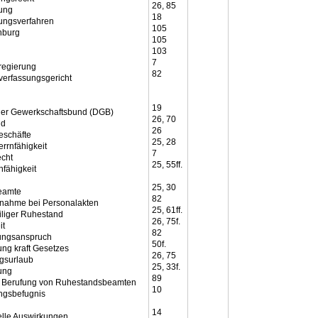
26, 85
gung
18
gungsverfahren
105
nburg
105
103
7
egierung
82
erfassungsgericht
19
er Gewerkschaftsbund (DGB)
26, 70
id
26
eschäfte
25, 28
rrnfähigkeit
7
echt
25, 55ff.
nfähigkeit
25, 30
eamte
82
tnahme bei Personalakten
25, 61ff.
iliger Ruhestand
26, 75f.
it
82
ungsanspruch
50f.
ung kraft Gesetzes
26, 75
gsurlaub
25, 33f.
ung
89
 Berufung von Ruhestandsbeamten
10
ngsbefugnis
14
elle Auswirkungen