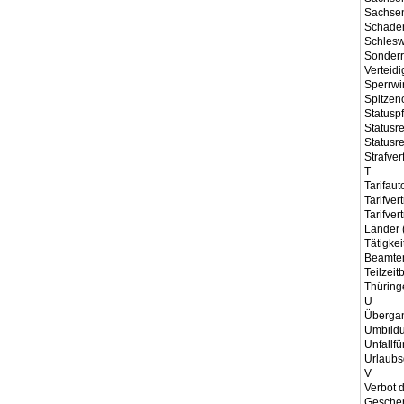
Sachsen
Schaden
Schlesw
Sonderr
Verteidi
Sperrwi
Spitzen
Statuspf
Statusr
Statusre
Strafver
T
Tarifau
Tarifver
Tarifver
Länder 
Tätigke
Beamten
Teilzeit
Thüring
U
Überga
Umbildu
Unfallfü
Urlaubs
V
Verbot 
Geschen