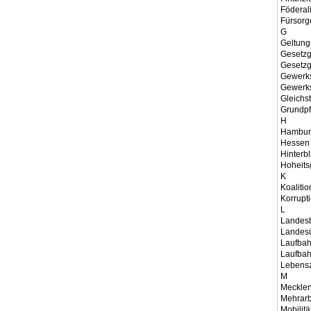
Föderal
Fürsorg
G
Geltung
Gesetzg
Gesetz
Gewerks
Gewerks
Gleichs
Grundpf
H
Hambur
Hessen
Hinterb
Hoheits
K
Koalitio
Korrupt
L
Landes
Landesü
Laufba
Laufbah
Lebensz
M
Meckle
Mehrarb
Mobilitä