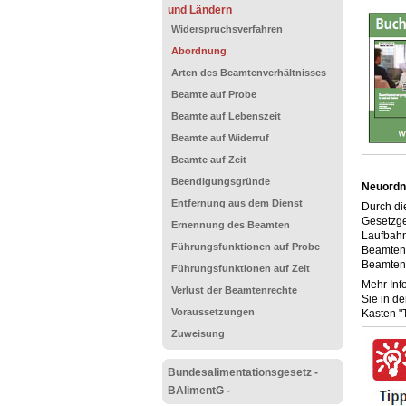
und Ländern
Widerspruchsverfahren
Abordnung
Arten des Beamtenverhältnisses
Beamte auf Probe
Beamte auf Lebenszeit
Beamte auf Widerruf
Beamte auf Zeit
Beendigungsgründe
Neuordn
Entfernung aus dem Dienst
Durch di
Gesetzge
Ernennung des Beamten
Laufbahn
Führungsfunktionen auf Probe
Beamtens
Beamtenr
Führungsfunktionen auf Zeit
Mehr Inf
Verlust der Beamtenrechte
Sie in d
Voraussetzungen
Kasten "T
Zuweisung
Bundesalimentationsgesetz -
BAlimentG -