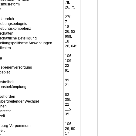
7ff.
ismusreform
26, 75
e
27f.
sbereich
7
ebungsbefugnis
18
gebungskompetenz
26, 82
chaften
99ff.
chaftliche Beteiligung
18
tellungspolitische Auswirkungen
26, 64f.
lichten
106
g
106
22
liebenenversorgung
91
gebiet
99
nsfreiheit
21
ionsbekämpfung
83
behörden
38f.
bergreifender Wechsel
22
hnen
115
nrecht
35
eit
106
nburg-Vorpommern
26, 90
eit
17
t