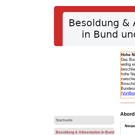
Hohe Na
Das Bun
widrig e
beschli
hohe Na
zwisch
Broschü
Bundesr
(Vor)Be
Abord
Startseite
Neuau
Besoldung & Alimentation in Bund