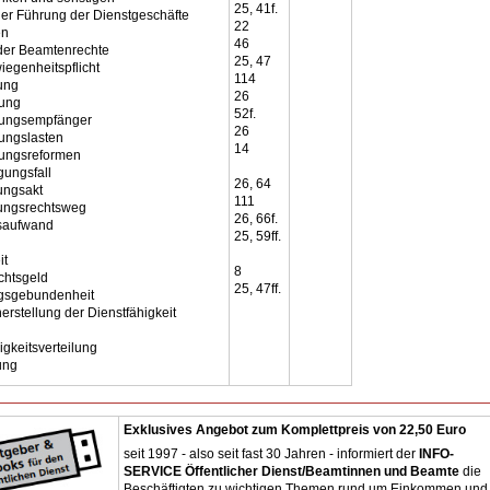
25, 41f.
der Führung der Dienstgeschäfte
22
en
46
 der Beamtenrechte
25, 47
iegenheitspflicht
114
ung
26
ung
52f.
gungsempfänger
26
ungslasten
14
ungsreformen
gungsfall
26, 64
ungsakt
111
ungsrechtsweg
26, 66f.
saufwand
25, 59ff.
it
8
htsgeld
25, 47ff.
gsgebundenheit
rstellung der Dienstfähigkeit
gkeitsverteilung
ung
Exklusives Angebot zum Komplettpreis von 22,50 Euro
seit 1997 - also seit fast 30 Jahren - informiert der
INFO-
SERVICE Öffentlicher Dienst/Beamtinnen und Beamte
die
Beschäftigten zu wichtigen Themen rund um Einkommen und