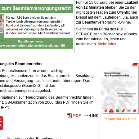
Für nur 15,00 Euro bei einer
Laufzeit
von 12 Monaten
bleiben Sie zu den
wichtigsten Fragen zum Öffentlichen
Dienst auf dem Laufenden, u.a. auch
zur Beamtenversorgung -Online.
Sie finden im Portal des PDF-
SERVICE zehn Bücher bzw. eBooks
zum herunterladen, lesen und
ausdrucken.
Mehr Infos
ung des Beamtenrechts
e Föderalismusreform wurden wichtige
bungskompetenzen für das Beamtenrecht – Besoldung,
en und Versorgung – auf die Länder übertragen. Das
tatusgesetz (BeamtStG) hat das
echtsrahmengesetz abgelöst.
ormationen zur "Neuordnung des Beamtenrechts" finden
er DGB-Dokumentation von 2006 (das PDF finden Sie im
IPP").
PDF
>>>LINK
Einfach Bild anklicken
Neuordnung des Beamtenrechts -