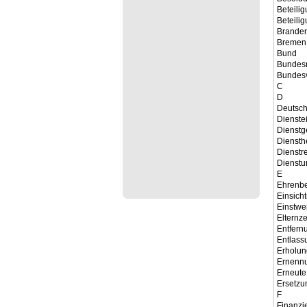
Beteili
Beteili
Brande
Bremen
Bund
Bundesr
Bundesv
C
D
Deutsch
Dienste
Dienstg
Diensthe
Dienstr
Dienstu
E
Ehrenb
Einsich
Einstwe
Elternze
Entfern
Entlass
Erholun
Ernenn
Erneute
Ersetzu
F
Finanzi