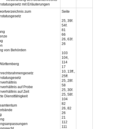
statusgesetz mit Erläuterungen
ortverzeichnis zum
Seite
statusgesetz
25, 39f.
54f.
81
ung
66
renze
26, 63f.
ng
26
en
ng von Behörden
103
d
104,
114
Württemberg
17
10, 13ff.,
nrechtsrahmengesetz
25ff.
statusgesetz
25, 28f.
verhältnis
58
verhältnis auf Probe
25, 30f.
verhältnis auf Zeit
25, 58f.
te Dienstfähigkeit
104
82
beamtentum
26, 82
erbände
26
g
21
ung
112
ungsanpassungen
111
ngsrecht