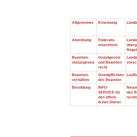
.
Allgemeines
Ernennung
Lände
Abordnung
Föderalis-
Lande
musreform
überg
Regel
Beamten-
Grundgesetz
Lande
statusgesetz
und Beamten-
vorsc
recht
Beamten-
Grundpflichten
Laufb
verhältnis
des Beamten
Besoldung
INFO-
Neuo
SERVICE für
des B
den öffent-
recht
lichen Dienst
.