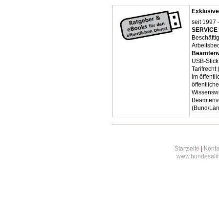
Exklusive
seit 1997 
SERVICE 
Beschäfti
Arbeitsbe
Beamtenv
USB-Stick
Tarifrecht
im öffent
öffentlich
Wissenswe
Beamtenve
(Bund/Lä
Startseite
|
Konta
www.bundesalim