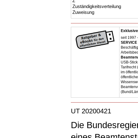
Z
Zuständigkeitsverteilung
Zuweisung
Exklusive
seit 1997 
SERVICE 
Beschäfti
Arbeitsbe
Beamtenv
USB-Stick
Tarifrecht
im öffent
öffentlich
Wissenswe
Beamtenve
(Bund/Lä
UT 20200421
Die Bundesregie
eines Beamtenst