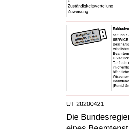
Z
Zuständigkeitsverteilung
Zuweisung
Exklusive
seit 1997 
SERVICE 
Beschäfti
Arbeitsbe
Beamtenv
USB-Stick
Tarifrecht
im öffent
öffentlich
Wissenswe
Beamtenve
(Bund/Lä
UT 20200421
Die Bundesregie
eines Beamtenst