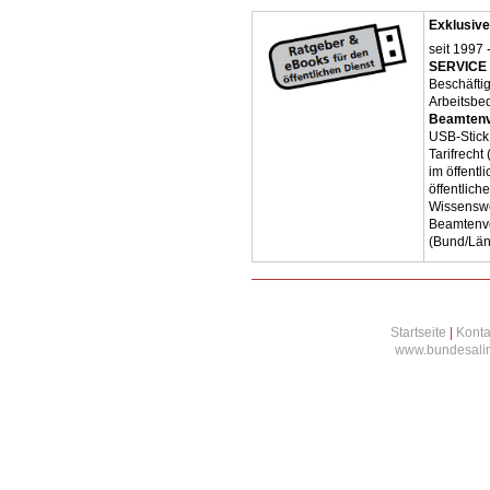
Exklusive
seit 1997 
SERVICE 
Beschäfti
Arbeitsbe
Beamtenv
USB-Stick
Tarifrecht
im öffent
öffentlich
Wissenswe
Beamtenve
(Bund/Lä
Startseite
|
Konta
www.bundesalim