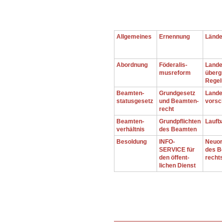
.
Allgemeines
Ernennung
Lände
Abordnung
Föderalis-
Lande
musreform
überg
Regel
Beamten-
Grundgesetz
Lande
statusgesetz
und Beamten-
vorsc
recht
Beamten-
Grundpflichten
Laufb
verhältnis
des Beamten
Besoldung
INFO-
Neuo
SERVICE für
des B
den öffent-
recht
lichen Dienst
.